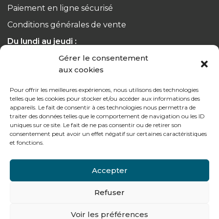
Paiement en ligne sécurisé
Conditions générales de vente
Du lundi au jeudi :
de 8h à 12h30 et de 13h30 à 17h20
Gérer le consentement
aux cookies
Le vendredi :
de 8h à 12h30 et de 13h30 à 16h
Pour offrir les meilleures expériences, nous utilisons des technologies
telles que les cookies pour stocker et/ou accéder aux informations des
appareils. Le fait de consentir à ces technologies nous permettra de
traiter des données telles que le comportement de navigation ou les ID
uniques sur ce site. Le fait de ne pas consentir ou de retirer son
consentement peut avoir un effet négatif sur certaines caractéristiques
Notre gamme pour les particuliers
et fonctions.
Accepter
Contactez-nous
Refuser
Tél : + 33 (0)4 74 62 81 44
Voir les préférences