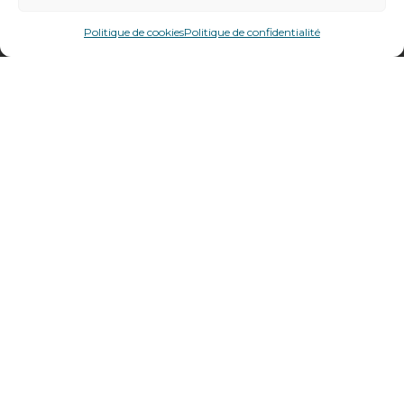
478 rue Alexandre Richetta
69400
Villefranche sur Saône
Politique de cookies
Politique de confidentialité
Plan d’accès