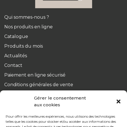
Qui sommes-nous ?
Nos produits en ligne
Catalogue
Produits du mois
Actualités
Contact
Paiement en ligne sécurisé
Conditions générales de vente
Du lundi au jeudi :
Gérer le consentement
de 8h à 12h30 et de 13h30 à 17h20
aux cookies
Le vendredi :
Pour offrir les meilleures expériences, nous utilisons des technologies
de 8h à 12h30 et de 13h30 à 16h
telles que les cookies pour stocker et/ou accéder aux informations des
appareils. Le fait de consentir à ces technologies nous permettra de