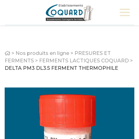
Home
>
Nos produits en ligne
>
PRESURES ET
FERMENTS
>
FERMENTS LACTIQUES COQUARD
>
DELTA PM3 DL3.5 FERMENT THERMOPHILE