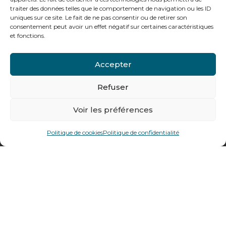
traiter des données telles que le comportement de navigation ou les ID
uniques sur ce site. Le fait de ne pas consentir ou de retirer son
consentement peut avoir un effet négatif sur certaines caractéristiques
et fonctions.
Notre gamme pour les particuliers
Accepter
Contactez-nous
Refuser
Tél : + 33 (0)4 74 62 81 44
Voir les préférences
478 rue Alexandre Richetta
Politique de cookies
Politique de confidentialité
69400
Villefranche sur Saône
Plan d’accès