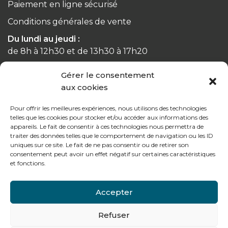
Paiement en ligne sécurisé
Conditions générales de vente
Du lundi au jeudi :
de 8h à 12h30 et de 13h30 à 17h20
Gérer le consentement
Le vendredi :
aux cookies
de 8h à 12h30 et de 13h30 à 16h
Pour offrir les meilleures expériences, nous utilisons des technologies
telles que les cookies pour stocker et/ou accéder aux informations des
appareils. Le fait de consentir à ces technologies nous permettra de
traiter des données telles que le comportement de navigation ou les ID
Notre gamme pour les particuliers
uniques sur ce site. Le fait de ne pas consentir ou de retirer son
consentement peut avoir un effet négatif sur certaines caractéristiques
et fonctions.
Contactez-nous
Accepter
Tél : + 33 (0)4 74 62 81 44
Refuser