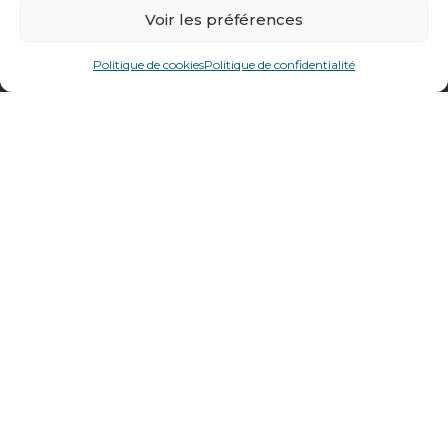
478 rue Alexandre Richetta
Voir les préférences
69400
Villefranche sur Saône
Plan d’accès
Politique de cookies
Politique de confidentialité
Ets Coquard
2026
–
Mentions légales et données