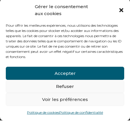
de 8h à 12h30 et de 13h30 à 17h20
Gérer le consentement
aux cookies
Le vendredi :
de 8h à 12h30 et de 13h30 à 16h
Pour offrir les meilleures expériences, nous utilisons des technologies
telles que les cookies pour stocker et/ou accéder aux informations des
appareils. Le fait de consentir à ces technologies nous permettra de
traiter des données telles que le comportement de navigation ou les ID
uniques sur ce site. Le fait de ne pas consentir ou de retirer son
consentement peut avoir un effet négatif sur certaines caractéristiques
Notre gamme pour les particuliers
et fonctions.
Accepter
Contactez-nous
Tél : + 33 (0)4 74 62 81 44
Refuser
Voir les préférences
478 rue Alexandre Richetta
69400
Villefranche sur Saône
Politique de cookies
Politique de confidentialité
Plan d’accès