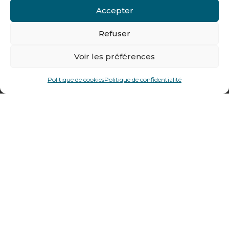
Accepter
Contactez-nous
Refuser
Tél : + 33 (0)4 74 62 81 44
Voir les préférences
478 rue Alexandre Richetta
Politique de cookies
Politique de confidentialité
69400
Villefranche sur Saône
Plan d’accès