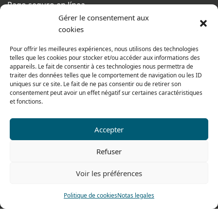
Pago seguro en línea
Gérer le consentement aux
Condiciones generales de venta
cookies
Del lunes al jueves
De 8h a 12h30 y de 13h30 a 17h20
Pour offrir les meilleures expériences, nous utilisons des technologies
telles que les cookies pour stocker et/ou accéder aux informations des
El viernes
appareils. Le fait de consentir à ces technologies nous permettra de
traiter des données telles que le comportement de navigation ou les ID
De 8h a 12h30 y de 13h30 a 16h
uniques sur ce site. Le fait de ne pas consentir ou de retirer son
consentement peut avoir un effet négatif sur certaines caractéristiques
et fonctions.
Nuestra gama para particulares
Accepter
Contáctenos
Refuser
Tel: 0033 474 62 81 44
Voir les préférences
Fax: 0033 474 62 81 69
478 rue Alexandre Richetta
Politique de cookies
Notas legales
69400 Villefranche sur Saône