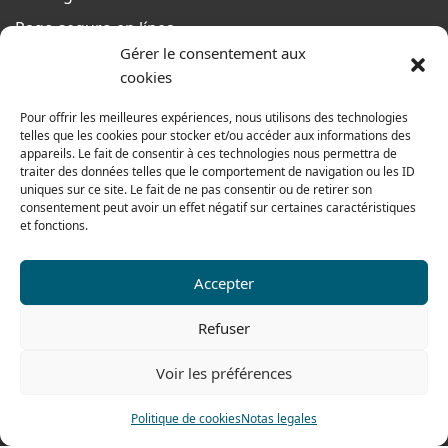
Pago seguro en línea
Gérer le consentement aux
Condiciones generales de venta
cookies
Del lunes al jueves
Pour offrir les meilleures expériences, nous utilisons des technologies
De 8h a 12h30 y de 13h30 a 17h20
telles que les cookies pour stocker et/ou accéder aux informations des
appareils. Le fait de consentir à ces technologies nous permettra de
El viernes
traiter des données telles que le comportement de navigation ou les ID
De 8h a 12h30 y de 13h30 a 16h
uniques sur ce site. Le fait de ne pas consentir ou de retirer son
consentement peut avoir un effet négatif sur certaines caractéristiques
et fonctions.
Nuestra gama para particulares
Accepter
Contáctenos
Refuser
Tel: 0033 474 62 81 44
Voir les préférences
Fax: 0033 474 62 81 69
478 rue Alexandre Richetta
Politique de cookies
Notas legales
69400 Villefranche sur Saône