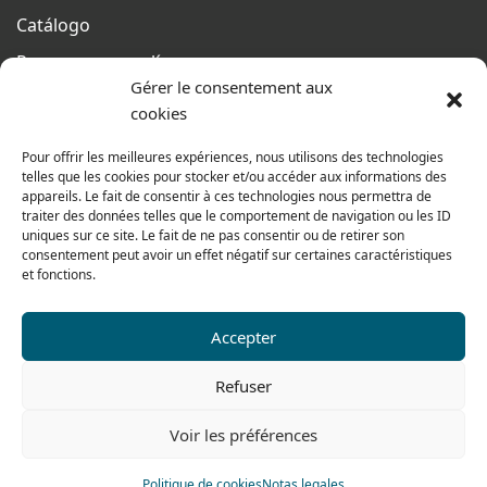
Catálogo
Pago seguro en línea
Gérer le consentement aux
Condiciones generales de venta
cookies
Del lunes al jueves
Pour offrir les meilleures expériences, nous utilisons des technologies
De 8h a 12h30 y de 13h30 a 17h20
telles que les cookies pour stocker et/ou accéder aux informations des
appareils. Le fait de consentir à ces technologies nous permettra de
El viernes
traiter des données telles que le comportement de navigation ou les ID
De 8h a 12h30 y de 13h30 a 16h
uniques sur ce site. Le fait de ne pas consentir ou de retirer son
consentement peut avoir un effet négatif sur certaines caractéristiques
et fonctions.
Nuestra gama para particulares
Accepter
Contáctenos
Refuser
Tel: 0033 474 62 81 44
Voir les préférences
Fax: 0033 474 62 81 69
Politique de cookies
Notas legales