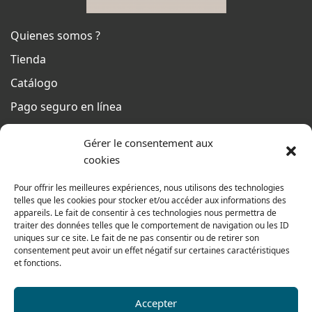
Quienes somos ?
Tienda
Catálogo
Pago seguro en línea
Condiciones generales de venta
Gérer le consentement aux
Del lunes al jueves
cookies
De 8h a 12h30 y de 13h30 a 17h20
Pour offrir les meilleures expériences, nous utilisons des technologies
El viernes
telles que les cookies pour stocker et/ou accéder aux informations des
De 8h a 12h30 y de 13h30 a 16h
appareils. Le fait de consentir à ces technologies nous permettra de
traiter des données telles que le comportement de navigation ou les ID
uniques sur ce site. Le fait de ne pas consentir ou de retirer son
consentement peut avoir un effet négatif sur certaines caractéristiques
Nuestra gama para particulares
et fonctions.
Accepter