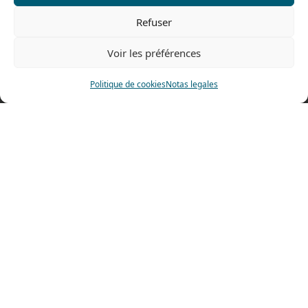
Contáctenos
Refuser
Tel: 0033 474 62 81 44
Fax: 0033 474 62 81 69
Voir les préférences
478 rue Alexandre Richetta
69400 Villefranche sur Saône
Politique de cookies
Notas legales
FRANCE
Plano de accesso