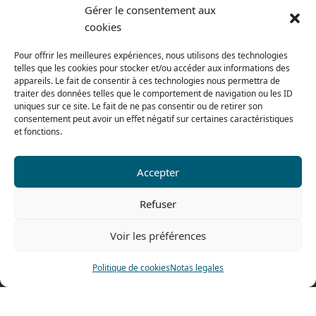
Gérer le consentement aux
Condiciones generales de venta
cookies
Del lunes al jueves
De 8h a 12h30 y de 13h30 a 17h20
Pour offrir les meilleures expériences, nous utilisons des technologies
telles que les cookies pour stocker et/ou accéder aux informations des
El viernes
appareils. Le fait de consentir à ces technologies nous permettra de
traiter des données telles que le comportement de navigation ou les ID
De 8h a 12h30 y de 13h30 a 16h
uniques sur ce site. Le fait de ne pas consentir ou de retirer son
consentement peut avoir un effet négatif sur certaines caractéristiques
et fonctions.
Nuestra gama para particulares
Accepter
Contáctenos
Refuser
Tel: 0033 474 62 81 44
Voir les préférences
Fax: 0033 474 62 81 69
478 rue Alexandre Richetta
Politique de cookies
Notas legales
69400 Villefranche sur Saône
FRANCE