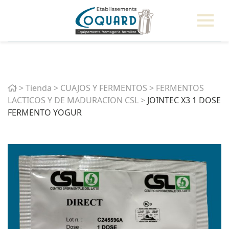
Home
>
Tienda
>
CUAJOS Y FERMENTOS
>
FERMENTOS
LACTICOS Y DE MADURACION CSL
>
JOINTEC X3 1 DOSE
FERMENTO YOGUR