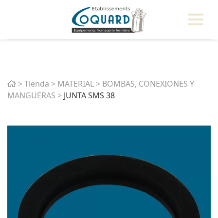
Home
>
Tienda
>
MATERIAL
>
BOMBAS, CONEXIONES Y
MANGUERAS
>
JUNTA SMS 38