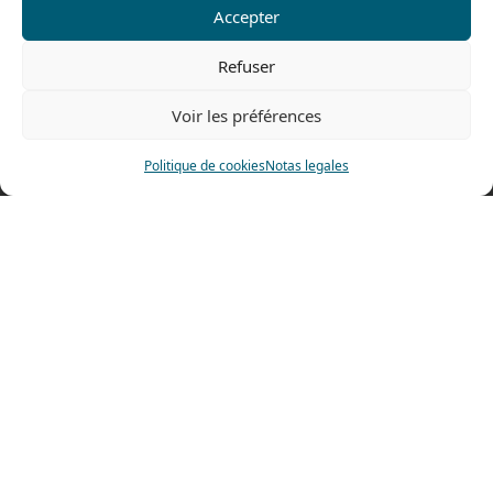
Accepter
Contáctenos
Refuser
Tel: 0033 474 62 81 44
Fax: 0033 474 62 81 69
Voir les préférences
478 rue Alexandre Richetta
69400 Villefranche sur Saône
Politique de cookies
Notas legales
FRANCE
Plano de accesso