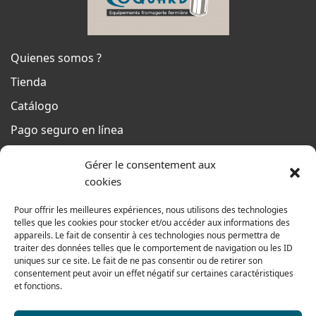
Quienes somos ?
Tienda
Catálogo
Pago seguro en línea
Condiciones generales de venta
Gérer le consentement aux
Del lunes al jueves
cookies
De 8h a 12h30 y de 13h30 a 17h20
Pour offrir les meilleures expériences, nous utilisons des technologies
El viernes
telles que les cookies pour stocker et/ou accéder aux informations des
De 8h a 12h30 y de 13h30 a 16h
appareils. Le fait de consentir à ces technologies nous permettra de
traiter des données telles que le comportement de navigation ou les ID
uniques sur ce site. Le fait de ne pas consentir ou de retirer son
consentement peut avoir un effet négatif sur certaines caractéristiques
Nuestra gama para particulares
et fonctions.