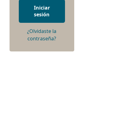
Iniciar
sesión
¿Olvidaste la
contraseña?