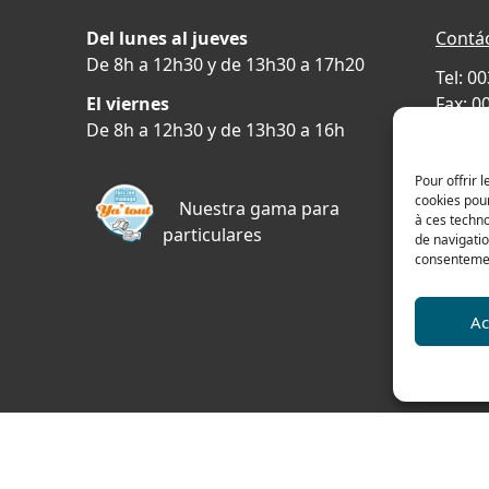
Del lunes al jueves
Contá
De 8h a 12h30 y de 13h30 a 17h20
Tel: 0
El viernes
Fax: 0
De 8h a 12h30 y de 13h30 a 16h
478 ru
69400 
Pour offrir 
FRAN
cookies pour
Nuestra gama para
à ces techn
particulares
Plano 
de navigatio
consentement
Ac
a