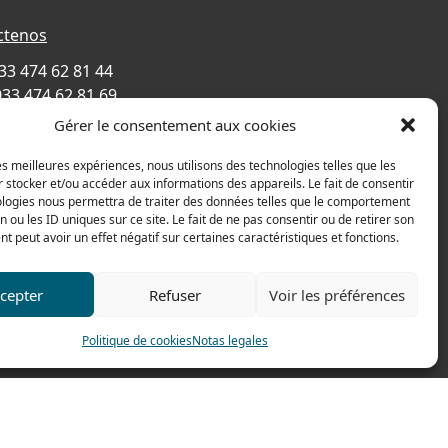
ctenos
033 474 62 81 44
033 474 62 81 69
Gérer le consentement aux cookies
e Alexandre Richetta
Villefranche sur Saône
les meilleures expériences, nous utilisons des technologies telles que les
CE
 stocker et/ou accéder aux informations des appareils. Le fait de consentir
ologies nous permettra de traiter des données telles que le comportement
de accesso
n ou les ID uniques sur ce site. Le fait de ne pas consentir ou de retirer son
 peut avoir un effet négatif sur certaines caractéristiques et fonctions.
cepter
Refuser
Voir les préférences
Politique de cookies
Notas legales