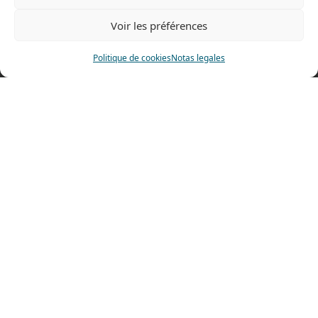
Tel: 0033 474 62 81 44
Voir les préférences
Fax: 0033 474 62 81 69
Politique de cookies
Notas legales
478 rue Alexandre Richetta
69400 Villefranche sur Saône
FRANCE
Plano de accesso