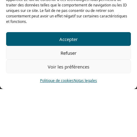
De 8h a 12h30 y de 13h30 a 16h
traiter des données telles que le comportement de navigation ou les ID
uniques sur ce site. Le fait de ne pas consentir ou de retirer son
consentement peut avoir un effet négatif sur certaines caractéristiques
et fonctions.
Nuestra gama para particulares
Accepter
Contáctenos
Refuser
Tel: 0033 474 62 81 44
Fax: 0033 474 62 81 69
Voir les préférences
478 rue Alexandre Richetta
Politique de cookies
Notas legales
69400 Villefranche sur Saône
FRANCE
Plano de accesso