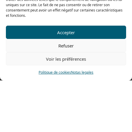
uniques sur ce site. Le fait de ne pas consentir ou de retirer son
consentement peut avoir un effet négatif sur certaines caractéristiques
et fonctions.
Nuestra gama para particulares
Accepter
Contáctenos
Refuser
Tel: 0033 474 62 81 44
Fax: 0033 474 62 81 69
Voir les préférences
478 rue Alexandre Richetta
Politique de cookies
Notas legales
69400 Villefranche sur Saône
FRANCE
Plano de accesso