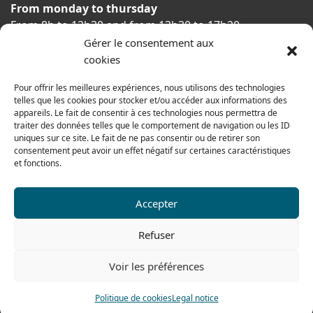
From monday to thursday
From 8h to 12h30 and from 13h30 to 17h20
Gérer le consentement aux
On friday
cookies
From 8h to 12h30 and from 13h30 to 16h
Pour offrir les meilleures expériences, nous utilisons des technologies
telles que les cookies pour stocker et/ou accéder aux informations des
appareils. Le fait de consentir à ces technologies nous permettra de
Our range for particulars
traiter des données telles que le comportement de navigation ou les ID
uniques sur ce site. Le fait de ne pas consentir ou de retirer son
consentement peut avoir un effet négatif sur certaines caractéristiques
et fonctions.
Contact us
Tel: 0033 474 62 81 44
Accepter
Fax: 0033 474 62 81 69
Refuser
478 rue Alexandre Richetta
69400 Villefranche sur Saône
Voir les préférences
FRANCE
Politique de cookies
Legal notice
Access map