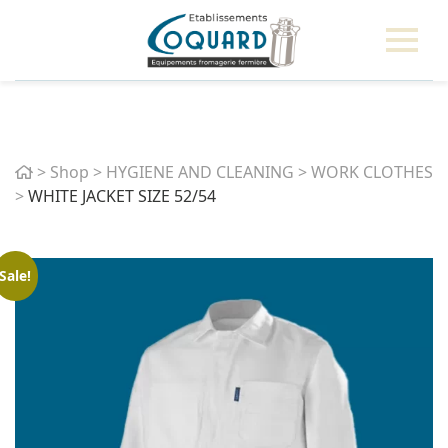
Home
>
Shop
>
HYGIENE AND CLEANING
>
WORK CLOTHES
>
WHITE JACKET SIZE 52/54
Sale!