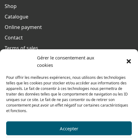
Shop
Catalogue
Online payment
Contact
Terms of sales
Gérer le consentement aux
From monday to thursday
cookies
From 8h to 12h30 and from 13h30 to 17h20
On friday
Pour offrir les meilleures expériences, nous utilisons des technologies
telles que les cookies pour stocker et/ou accéder aux informations des
From 8h to 12h30 and from 13h30 to 16h
appareils. Le fait de consentir à ces technologies nous permettra de
traiter des données telles que le comportement de navigation ou les ID
uniques sur ce site. Le fait de ne pas consentir ou de retirer son
consentement peut avoir un effet négatif sur certaines caractéristiques
Our range for particulars
et fonctions.
Accepter
Contact us