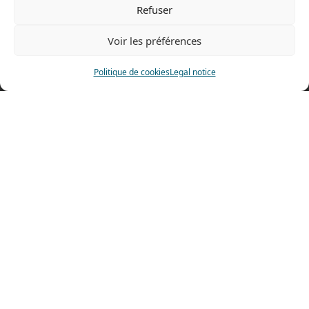
Refuser
Tel: 0033 474 62 81 44
Fax: 0033 474 62 81 69
Voir les préférences
478 rue Alexandre Richetta
69400 Villefranche sur Saône
Politique de cookies
Legal notice
FRANCE
Access map