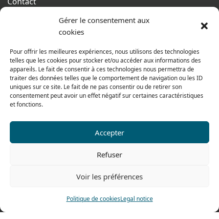
Contact
Terms of sales
Gérer le consentement aux
cookies
From monday to thursday
From 8h to 12h30 and from 13h30 to 17h20
Pour offrir les meilleures expériences, nous utilisons des technologies
telles que les cookies pour stocker et/ou accéder aux informations des
On friday
appareils. Le fait de consentir à ces technologies nous permettra de
From 8h to 12h30 and from 13h30 to 16h
traiter des données telles que le comportement de navigation ou les ID
uniques sur ce site. Le fait de ne pas consentir ou de retirer son
consentement peut avoir un effet négatif sur certaines caractéristiques
et fonctions.
Our range for particulars
Accepter
Contact us
Refuser
Tel: 0033 474 62 81 44
Voir les préférences
Fax: 0033 474 62 81 69
478 rue Alexandre Richetta
Politique de cookies
Legal notice
69400 Villefranche sur Saône