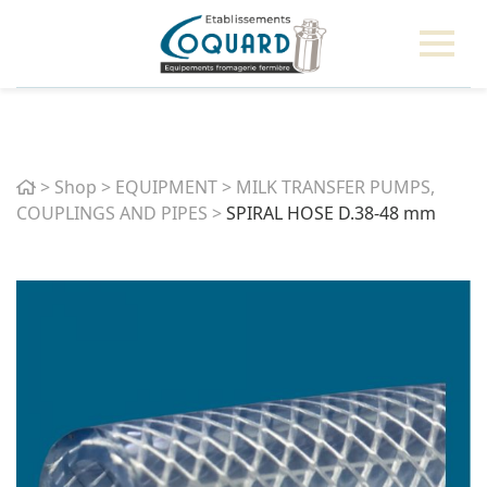
Home
>
Shop
>
EQUIPMENT
>
MILK TRANSFER PUMPS,
COUPLINGS AND PIPES
>
SPIRAL HOSE D.38-48 mm