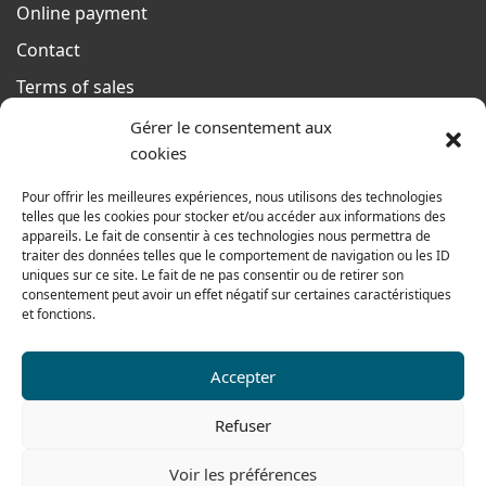
Online payment
Contact
Terms of sales
From monday to thursday
Gérer le consentement aux
From 8h to 12h30 and from 13h30 to 17h20
cookies
On friday
Pour offrir les meilleures expériences, nous utilisons des technologies
From 8h to 12h30 and from 13h30 to 16h
telles que les cookies pour stocker et/ou accéder aux informations des
appareils. Le fait de consentir à ces technologies nous permettra de
traiter des données telles que le comportement de navigation ou les ID
uniques sur ce site. Le fait de ne pas consentir ou de retirer son
consentement peut avoir un effet négatif sur certaines caractéristiques
Our range for particulars
et fonctions.
Accepter
Contact us
Tel: 0033 474 62 81 44
Refuser
Fax: 0033 474 62 81 69
Voir les préférences