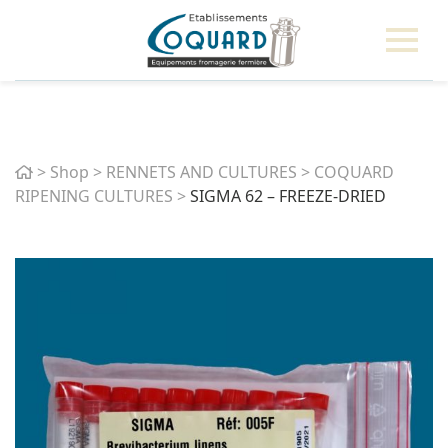
Home
>
Shop
>
RENNETS AND CULTURES
>
COQUARD
RIPENING CULTURES
>
SIGMA 62 – FREEZE-DRIED