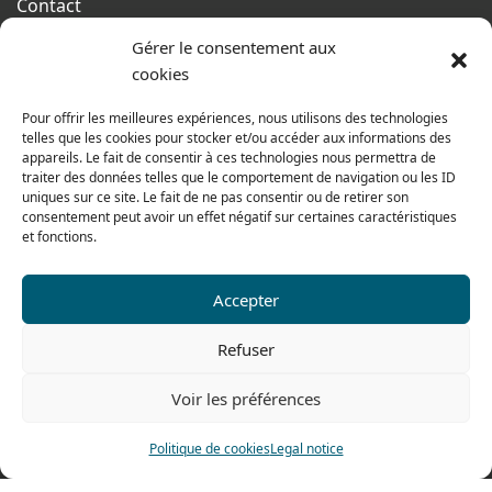
Contact
Terms of sales
Gérer le consentement aux
cookies
From monday to thursday
From 8h to 12h30 and from 13h30 to 17h20
Pour offrir les meilleures expériences, nous utilisons des technologies
telles que les cookies pour stocker et/ou accéder aux informations des
On friday
appareils. Le fait de consentir à ces technologies nous permettra de
From 8h to 12h30 and from 13h30 to 16h
traiter des données telles que le comportement de navigation ou les ID
uniques sur ce site. Le fait de ne pas consentir ou de retirer son
consentement peut avoir un effet négatif sur certaines caractéristiques
et fonctions.
Our range for particulars
Accepter
Contact us
Refuser
Tel: 0033 474 62 81 44
Voir les préférences
Fax: 0033 474 62 81 69
478 rue Alexandre Richetta
Politique de cookies
Legal notice
69400 Villefranche sur Saône