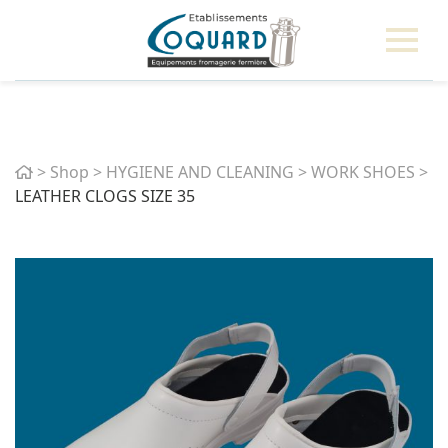
Home
>
Shop
>
HYGIENE AND CLEANING
>
WORK SHOES
>
LEATHER CLOGS SIZE 35