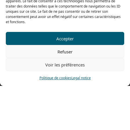
From 8h to 12h30 and from 13h30 to 16h
appareils. Le fait de consentir à ces technologies nous permettra de
traiter des données telles que le comportement de navigation ou les ID
uniques sur ce site. Le fait de ne pas consentir ou de retirer son
consentement peut avoir un effet négatif sur certaines caractéristiques
et fonctions.
Our range for particulars
Accepter
Contact us
Refuser
Tel: 0033 474 62 81 44
Fax: 0033 474 62 81 69
Voir les préférences
478 rue Alexandre Richetta
Politique de cookies
Legal notice
69400 Villefranche sur Saône
FRANCE
Access map