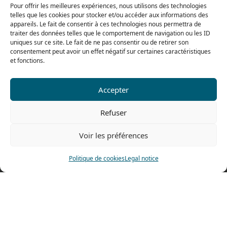
From 8h to 12h30 and from 13h30 to 16h
Pour offrir les meilleures expériences, nous utilisons des technologies
telles que les cookies pour stocker et/ou accéder aux informations des
appareils. Le fait de consentir à ces technologies nous permettra de
traiter des données telles que le comportement de navigation ou les ID
uniques sur ce site. Le fait de ne pas consentir ou de retirer son
Our range for particulars
consentement peut avoir un effet négatif sur certaines caractéristiques
et fonctions.
Contact us
Accepter
Tel: 0033 474 62 81 44
Refuser
Fax: 0033 474 62 81 69
478 rue Alexandre Richetta
Voir les préférences
69400 Villefranche sur Saône
FRANCE
Politique de cookies
Legal notice
Access map