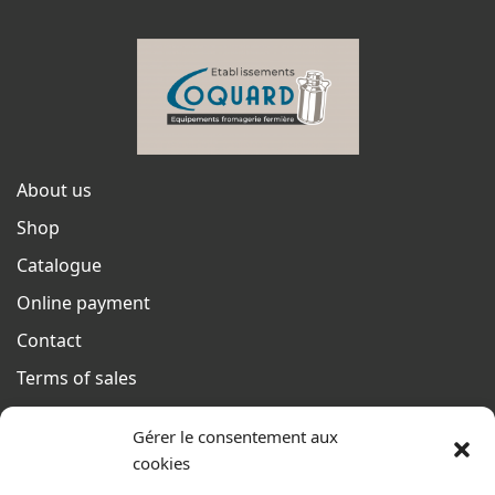
About us
Shop
Catalogue
Online payment
Contact
Terms of sales
From monday to thursday
Gérer le consentement aux
From 8h to 12h30 and from 13h30 to 17h20
cookies
On friday