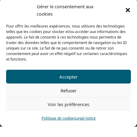
Terms of sales
Gérer le consentement aux
cookies
From monday to thursday
From 8h to 12h30 and from 13h30 to 17h20
Pour offrir les meilleures expériences, nous utilisons des technologies
telles que les cookies pour stocker et/ou accéder aux informations des
On friday
appareils. Le fait de consentir à ces technologies nous permettra de
From 8h to 12h30 and from 13h30 to 16h
traiter des données telles que le comportement de navigation ou les ID
uniques sur ce site. Le fait de ne pas consentir ou de retirer son
consentement peut avoir un effet négatif sur certaines caractéristiques
et fonctions.
Our range for particulars
Accepter
Contact us
Refuser
Tel: 0033 474 62 81 44
Voir les préférences
Fax: 0033 474 62 81 69
478 rue Alexandre Richetta
Politique de cookies
Legal notice
69400 Villefranche sur Saône
FRANCE