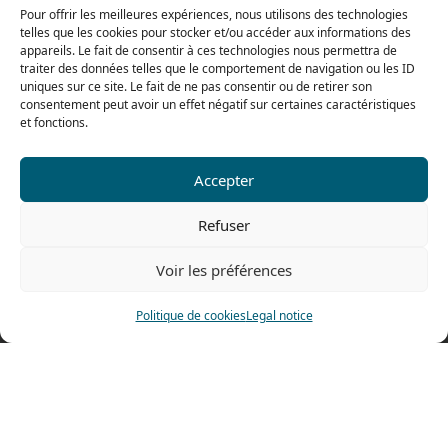
Pour offrir les meilleures expériences, nous utilisons des technologies
On friday
telles que les cookies pour stocker et/ou accéder aux informations des
appareils. Le fait de consentir à ces technologies nous permettra de
From 8h to 12h30 and from 13h30 to 16h
traiter des données telles que le comportement de navigation ou les ID
uniques sur ce site. Le fait de ne pas consentir ou de retirer son
consentement peut avoir un effet négatif sur certaines caractéristiques
et fonctions.
Our range for particulars
Accepter
Contact us
Refuser
Tel: 0033 474 62 81 44
Voir les préférences
Fax: 0033 474 62 81 69
478 rue Alexandre Richetta
Politique de cookies
Legal notice
69400 Villefranche sur Saône
FRANCE
Access map