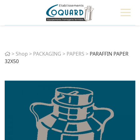
Home
>
Shop
>
PACKAGING
>
PAPERS
>
PARAFFIN PAPER
32X50