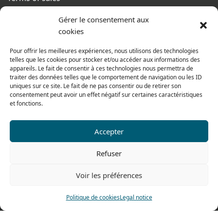
From monday to thursday
Gérer le consentement aux
From 8h to 12h30 and from 13h30 to 17h20
cookies
On friday
Pour offrir les meilleures expériences, nous utilisons des technologies
From 8h to 12h30 and from 13h30 to 16h
telles que les cookies pour stocker et/ou accéder aux informations des
appareils. Le fait de consentir à ces technologies nous permettra de
traiter des données telles que le comportement de navigation ou les ID
uniques sur ce site. Le fait de ne pas consentir ou de retirer son
consentement peut avoir un effet négatif sur certaines caractéristiques
Our range for particulars
et fonctions.
Contact us
Accepter
Tel: 0033 474 62 81 44
Refuser
Fax: 0033 474 62 81 69
Voir les préférences
478 rue Alexandre Richetta
69400 Villefranche sur Saône
Politique de cookies
Legal notice
FRANCE