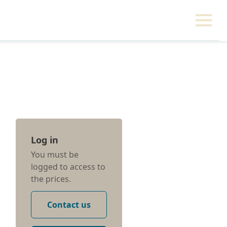
Log in
You must be
logged to access to
the prices.
Contact us