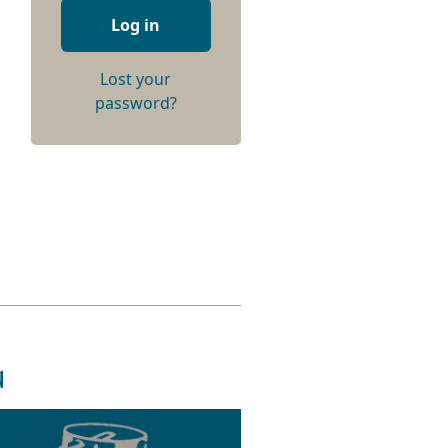
Log in
Lost your
password?
u