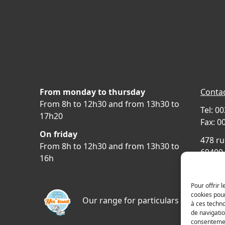
From monday to thursday
Contac
From 8h to 12h30 and from 13h30 to
Tel: 0
17h20
Fax: 0
On friday
478 ru
From 8h to 12h30 and from 13h30 to
69400 
16h
FRAN
Acces
Pour offrir 
cookies pour
Our range for particulars
à ces techn
de navigatio
consentement