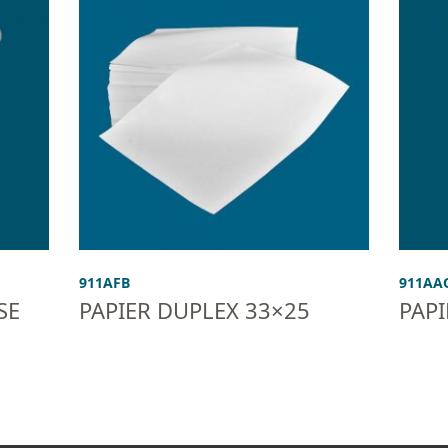
911AFB
911AA
SE
PAPIER DUPLEX 33×25
PAPI