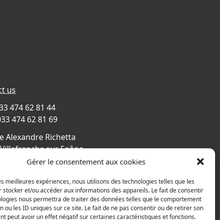
t us
033 474 62 81 44
033 474 62 81 69
e Alexandre Richetta
Villefranche sur Saône
CE
Gérer le consentement aux cookies
s map
les meilleures expériences, nous utilisons des technologies telles que les
 stocker et/ou accéder aux informations des appareils. Le fait de consentir
ologies nous permettra de traiter des données telles que le comportement
n ou les ID uniques sur ce site. Le fait de ne pas consentir ou de retirer son
 peut avoir un effet négatif sur certaines caractéristiques et fonctions.