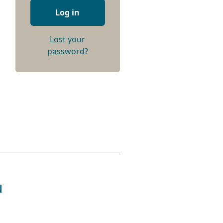
Log in
Lost your
password?
u