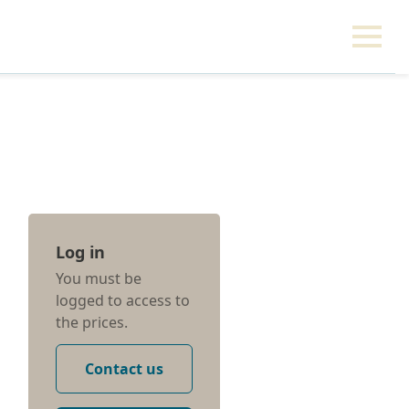
Log in
You must be
logged to access to
the prices.
Contact us