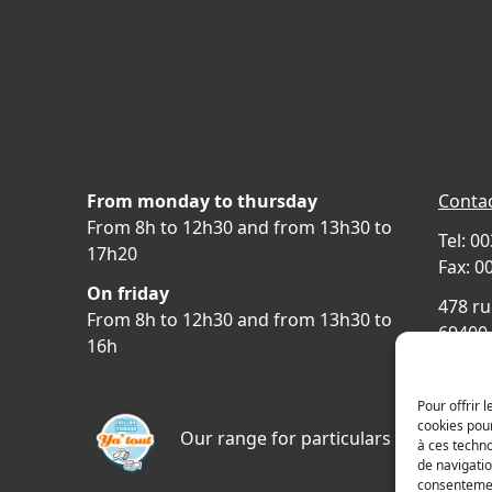
From monday to thursday
Contac
From 8h to 12h30 and from 13h30 to
Tel: 0
17h20
Fax: 0
On friday
478 ru
From 8h to 12h30 and from 13h30 to
69400 
16h
FRAN
Acces
Pour offrir 
cookies pour
Our range for particulars
à ces techn
de navigatio
consentement