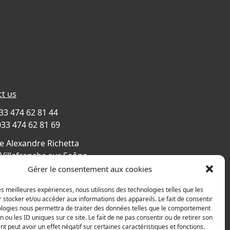
t us
033 474 62 81 44
033 474 62 81 69
e Alexandre Richetta
Villefranche sur Saône
CE
Gérer le consentement aux cookies
s map
les meilleures expériences, nous utilisons des technologies telles que les
 stocker et/ou accéder aux informations des appareils. Le fait de consentir
ologies nous permettra de traiter des données telles que le comportement
n ou les ID uniques sur ce site. Le fait de ne pas consentir ou de retirer son
 peut avoir un effet négatif sur certaines caractéristiques et fonctions.