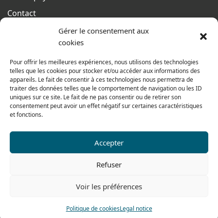
Contact
Terms of sales
Gérer le consentement aux
cookies
From monday to thursday
From 8h to 12h30 and from 13h30 to 17h20
Pour offrir les meilleures expériences, nous utilisons des technologies
telles que les cookies pour stocker et/ou accéder aux informations des
On friday
appareils. Le fait de consentir à ces technologies nous permettra de
From 8h to 12h30 and from 13h30 to 16h
traiter des données telles que le comportement de navigation ou les ID
uniques sur ce site. Le fait de ne pas consentir ou de retirer son
consentement peut avoir un effet négatif sur certaines caractéristiques
et fonctions.
Our range for particulars
Accepter
Contact us
Refuser
Tel: 0033 474 62 81 44
Voir les préférences
Fax: 0033 474 62 81 69
Politique de cookies
Legal notice
478 rue Alexandre Richetta