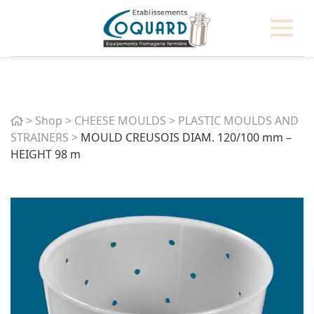
Home
>
Shop
>
CHEESE MOULDS
>
PLASTIC MOULDS AND
STRAINERS
>
MOULD CREUSOIS DIAM. 120/100 mm –
HEIGHT 98 m