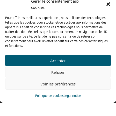
Gérer le consentement aux
cookies
From monday to thursday
From 8h to 12h30 and from 13h30 to 17h20
Pour offrir les meilleures expériences, nous utilisons des technologies
telles que les cookies pour stocker et/ou accéder aux informations des
On friday
appareils. Le fait de consentir à ces technologies nous permettra de
From 8h to 12h30 and from 13h30 to 16h
traiter des données telles que le comportement de navigation ou les ID
uniques sur ce site. Le fait de ne pas consentir ou de retirer son
consentement peut avoir un effet négatif sur certaines caractéristiques
et fonctions.
Our range for particulars
Accepter
Contact us
Refuser
Tel: 0033 474 62 81 44
Voir les préférences
Fax: 0033 474 62 81 69
478 rue Alexandre Richetta
Politique de cookies
Legal notice
69400 Villefranche sur Saône
FRANCE