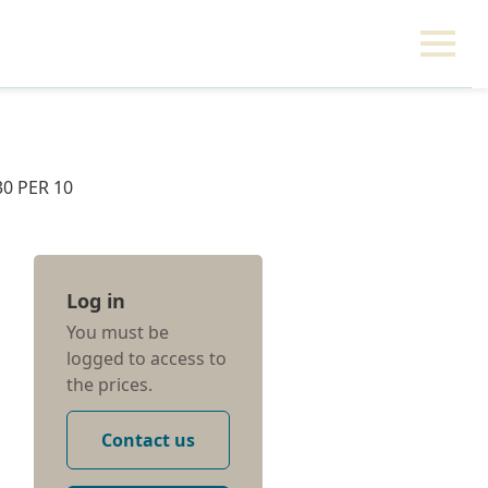
0 PER 10
Log in
You must be
logged to access to
the prices.
Contact us