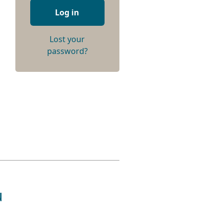
Log in
Lost your
password?
u