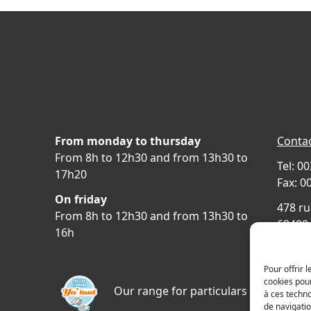
From monday to thursday
Contac
From 8h to 12h30 and from 13h30 to
Tel: 0
17h20
Fax: 0
On friday
478 ru
From 8h to 12h30 and from 13h30 to
69400 
16h
FRAN
Acces
Pour offrir 
cookies pour
Our range for particulars
à ces techn
de navigatio