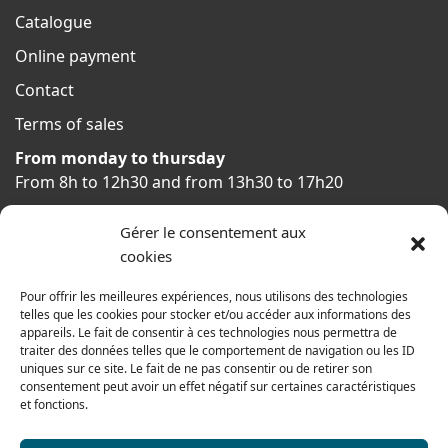
Catalogue
Online payment
Contact
Terms of sales
From monday to thursday
From 8h to 12h30 and from 13h30 to 17h20
On friday
Gérer le consentement aux
From 8h to 12h30 and from 13h30 to 16h
cookies
Pour offrir les meilleures expériences, nous utilisons des technologies
telles que les cookies pour stocker et/ou accéder aux informations des
Our range for particulars
appareils. Le fait de consentir à ces technologies nous permettra de
traiter des données telles que le comportement de navigation ou les ID
uniques sur ce site. Le fait de ne pas consentir ou de retirer son
consentement peut avoir un effet négatif sur certaines caractéristiques
Contact us
et fonctions.
Tel: 0033 474 62 81 44