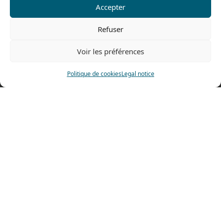
Fax: 0033 474 62 81 69
Accepter
478 rue Alexandre Richetta
Refuser
69400 Villefranche sur Saône
FRANCE
Voir les préférences
Access map
Politique de cookies
Legal notice
Ets Coquard
2025
–
Legal notice
Fait par
Pilot’In