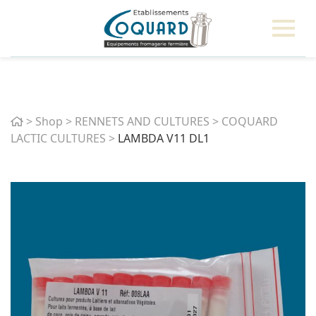
Home
>
Shop
>
RENNETS AND CULTURES
>
COQUARD
LACTIC CULTURES
>
LAMBDA V11 DL1