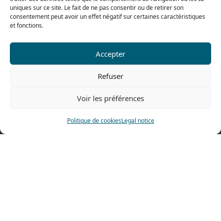
uniques sur ce site. Le fait de ne pas consentir ou de retirer son
consentement peut avoir un effet négatif sur certaines caractéristiques
et fonctions.
Our range for particulars
Accepter
Contact us
Refuser
Tel: 0033 474 62 81 44
Fax: 0033 474 62 81 69
Voir les préférences
478 rue Alexandre Richetta
Politique de cookies
Legal notice
69400 Villefranche sur Saône
FRANCE
Access map