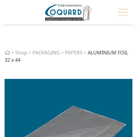
Home
>
Shop
>
PACKAGING
>
PAPERS
>
ALUMINIUM FOIL
32 x 44