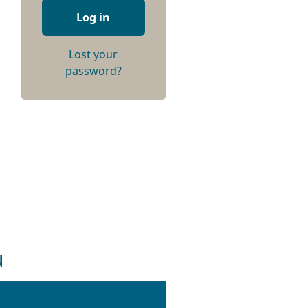
Log in
Lost your
password?
u