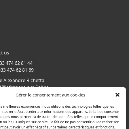
t us
033 474 62 81 44
033 474 62 81 69
e Alexandre Richetta
Villefranche sur Saône
CE
Gérer le consentement aux cookies
s map
les meilleures expériences, nous utilisons des technologies telles que les
 stocker et/ou accéder aux informations des appareils. Le fait de consentir
ologies nous permettra de traiter des données telles que le comportement
n ou les ID uniques sur ce site. Le fait de ne pas consentir ou de retirer son
 peut avoir un effet négatif sur certaines caractéristiques et fonctions.