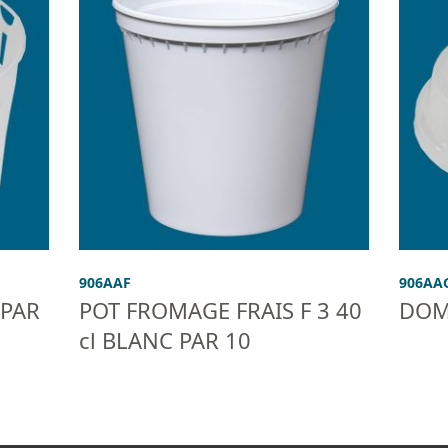
906AAF
906AA
 PAR
POT FROMAGE FRAIS F 3 40
DOME
cl BLANC PAR 10