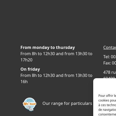
From monday to thursday
Contac
From 8h to 12h30 and from 13h30 to
Tel: 0
17h20
Fax: 0
On friday
478 ru
From 8h to 12h30 and from 13h30 to
69400 
16h
FRAN
Acces
Pour offrir 
cookies pour
Our range for particulars
à ces techn
de navigatio
consentement