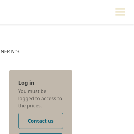
INER N°3
Log in
You must be
logged to access to
the prices.
Contact us