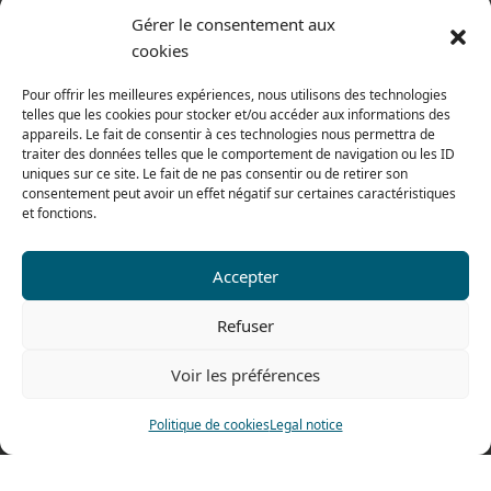
Terms of sales
Gérer le consentement aux
cookies
From monday to thursday
From 8h to 12h30 and from 13h30 to 17h20
Pour offrir les meilleures expériences, nous utilisons des technologies
telles que les cookies pour stocker et/ou accéder aux informations des
On friday
appareils. Le fait de consentir à ces technologies nous permettra de
From 8h to 12h30 and from 13h30 to 16h
traiter des données telles que le comportement de navigation ou les ID
uniques sur ce site. Le fait de ne pas consentir ou de retirer son
consentement peut avoir un effet négatif sur certaines caractéristiques
et fonctions.
Our range for particulars
Accepter
Contact us
Refuser
Tel: 0033 474 62 81 44
Voir les préférences
Fax: 0033 474 62 81 69
478 rue Alexandre Richetta
Politique de cookies
Legal notice
69400 Villefranche sur Saône
FRANCE