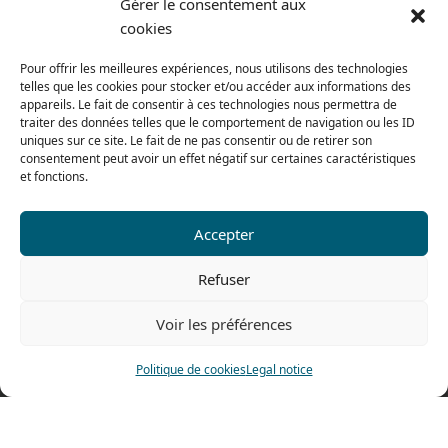
Gérer le consentement aux
cookies
From monday to thursday
From 8h to 12h30 and from 13h30 to 17h20
Pour offrir les meilleures expériences, nous utilisons des technologies
telles que les cookies pour stocker et/ou accéder aux informations des
On friday
appareils. Le fait de consentir à ces technologies nous permettra de
From 8h to 12h30 and from 13h30 to 16h
traiter des données telles que le comportement de navigation ou les ID
uniques sur ce site. Le fait de ne pas consentir ou de retirer son
consentement peut avoir un effet négatif sur certaines caractéristiques
et fonctions.
Our range for particulars
Accepter
Contact us
Refuser
Tel: 0033 474 62 81 44
Voir les préférences
Fax: 0033 474 62 81 69
478 rue Alexandre Richetta
Politique de cookies
Legal notice
69400 Villefranche sur Saône
FRANCE