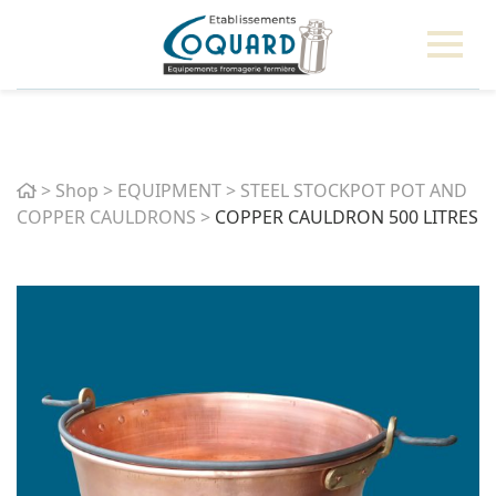
Home
>
Shop
>
EQUIPMENT
>
STEEL STOCKPOT POT AND
COPPER CAULDRONS
>
COPPER CAULDRON 500 LITRES