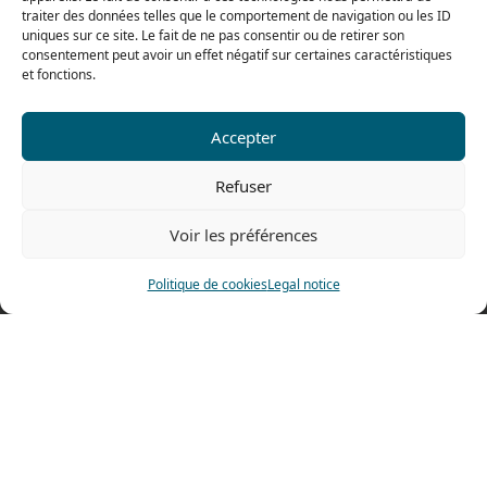
traiter des données telles que le comportement de navigation ou les ID
uniques sur ce site. Le fait de ne pas consentir ou de retirer son
consentement peut avoir un effet négatif sur certaines caractéristiques
et fonctions.
Our range for particulars
Accepter
Contact us
Refuser
Tel: 0033 474 62 81 44
Fax: 0033 474 62 81 69
Voir les préférences
478 rue Alexandre Richetta
Politique de cookies
Legal notice
69400 Villefranche sur Saône
FRANCE
Access map