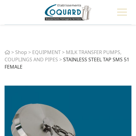
Home
>
Shop
>
EQUIPMENT
>
MILK TRANSFER PUMPS,
COUPLINGS AND PIPES
>
STAINLESS STEEL TAP SMS 51
FEMALE