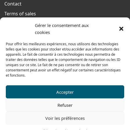
Contact
Terms of sales
From monday to thursday
Gérer le consentement aux
From 8h to 12h30 and from 13h30 to 17h20
cookies
On friday
Pour offrir les meilleures expériences, nous utilisons des technologies
From 8h to 12h30 and from 13h30 to 16h
telles que les cookies pour stocker et/ou accéder aux informations des
appareils. Le fait de consentir à ces technologies nous permettra de
traiter des données telles que le comportement de navigation ou les ID
uniques sur ce site. Le fait de ne pas consentir ou de retirer son
consentement peut avoir un effet négatif sur certaines caractéristiques
Our range for particulars
et fonctions.
Accepter
Contact us
Tel: 0033 474 62 81 44
Refuser
Fax: 0033 474 62 81 69
Voir les préférences
478 rue Alexandre Richetta
69400 Villefranche sur Saône