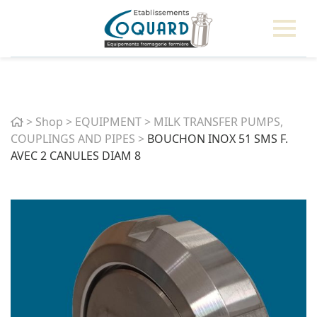
Home
>
Shop
>
EQUIPMENT
>
MILK TRANSFER PUMPS,
COUPLINGS AND PIPES
>
BOUCHON INOX 51 SMS F.
AVEC 2 CANULES DIAM 8