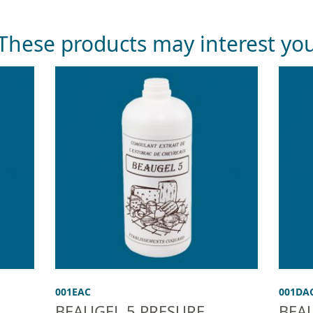
These products may interest yo
001EAC
001DA
BEAUGEL 5 PRESURE
BEA