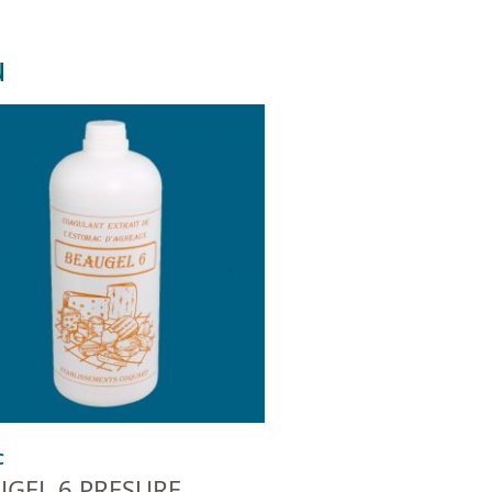
u
C
UGEL 6 PRESURE