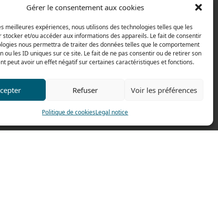
Villefranche sur Saône
Gérer le consentement aux cookies
CE
les meilleures expériences, nous utilisons des technologies telles que les
s map
 stocker et/ou accéder aux informations des appareils. Le fait de consentir
ologies nous permettra de traiter des données telles que le comportement
n ou les ID uniques sur ce site. Le fait de ne pas consentir ou de retirer son
 peut avoir un effet négatif sur certaines caractéristiques et fonctions.
cepter
Refuser
Voir les préférences
Politique de cookies
Legal notice
Fait par
Pilot’In