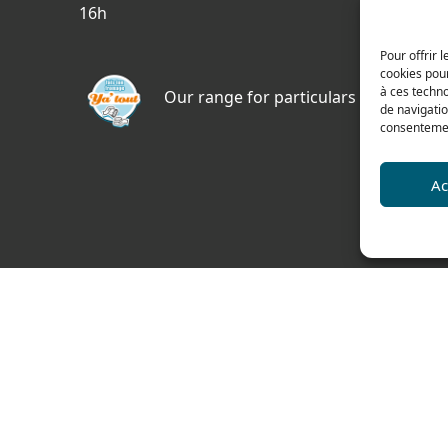
69400 
16h
FRAN
Pour offrir 
Acces
cookies pour
à ces techn
Our range for particulars
de navigatio
consentement
Ac