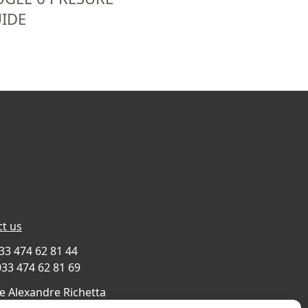
UIDE
t us
033 474 62 81 44
033 474 62 81 69
e Alexandre Richetta