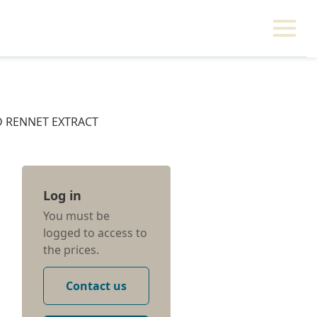
D RENNET EXTRACT
Log in
You must be
logged to access to
the prices.
Contact us