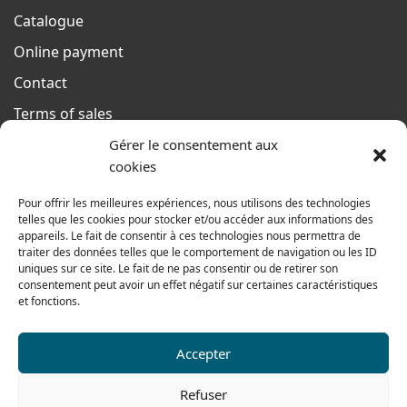
Catalogue
Online payment
Contact
Terms of sales
From monday to thursday
Gérer le consentement aux
From 8h to 12h30 and from 13h30 to 17h20
cookies
On friday
Pour offrir les meilleures expériences, nous utilisons des technologies
From 8h to 12h30 and from 13h30 to 16h
telles que les cookies pour stocker et/ou accéder aux informations des
appareils. Le fait de consentir à ces technologies nous permettra de
traiter des données telles que le comportement de navigation ou les ID
uniques sur ce site. Le fait de ne pas consentir ou de retirer son
consentement peut avoir un effet négatif sur certaines caractéristiques
Our range for particulars
et fonctions.
Accepter
Contact us
Refuser
Tel: 0033 474 62 81 44