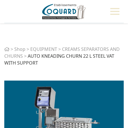
Home
>
Shop
>
EQUIPMENT
>
CREAMS SEPARATORS AND
CHURNS
>
AUTO KNEADING CHURN 22 L STEEL VAT
WITH SUPPORT