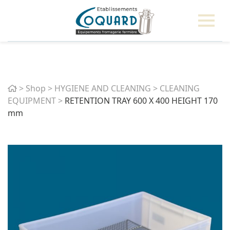
Home
>
Shop
>
HYGIENE AND CLEANING
>
CLEANING
EQUIPMENT
>
RETENTION TRAY 600 X 400 HEIGHT 170
mm