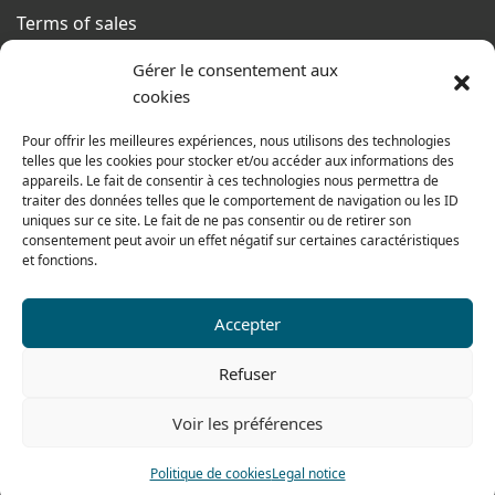
Terms of sales
From monday to thursday
Gérer le consentement aux
From 8h to 12h30 and from 13h30 to 17h20
cookies
On friday
Pour offrir les meilleures expériences, nous utilisons des technologies
From 8h to 12h30 and from 13h30 to 16h
telles que les cookies pour stocker et/ou accéder aux informations des
appareils. Le fait de consentir à ces technologies nous permettra de
traiter des données telles que le comportement de navigation ou les ID
uniques sur ce site. Le fait de ne pas consentir ou de retirer son
consentement peut avoir un effet négatif sur certaines caractéristiques
Our range for particulars
et fonctions.
Accepter
Contact us
Tel: 0033 474 62 81 44
Refuser
Fax: 0033 474 62 81 69
Voir les préférences
478 rue Alexandre Richetta
69400 Villefranche sur Saône
Politique de cookies
Legal notice
FRANCE