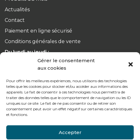
Actualités
Contact
Paiement en ligne sécurisé
Conditions générales de vente
Du lundi au jeudi :
de 8h à 12h30 et de 13h30 à 17h20
Gérer le consentement
aux cookies
Le vendredi :
Pour offrir les meilleures expériences, nous utilisons des technologies
de 8h à 12h30 et de 13h30 à 16h
telles que les cookies pour stocker et/ou accéder aux informations des
appareils. Le fait de consentir à ces technologies nous permettra de
traiter des données telles que le comportement de navigation ou les ID
uniques sur ce site. Le fait de ne pas consentir ou de retirer son
consentement peut avoir un effet négatif sur certaines caractéristiques
et fonctions.
Notre gamme pour les particuliers
Accepter
Contactez-nous