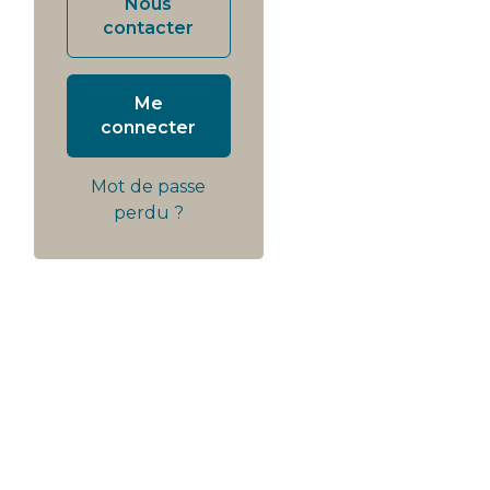
Nous
contacter
Me
connecter
Mot de passe
perdu ?