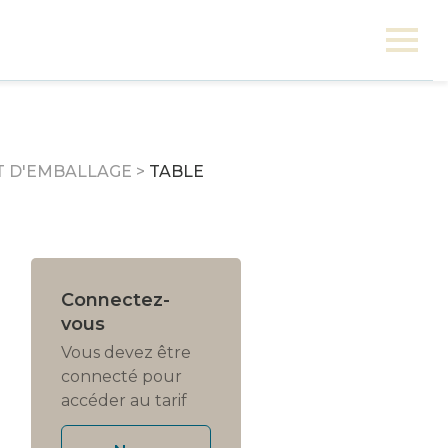
T D'EMBALLAGE
>
TABLE
Connectez-
vous
Vous devez être
connecté pour
accéder au tarif