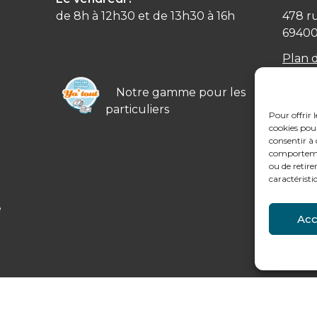
de 8h à 12h30 et de 13h30 à 16h
478 r
6940
Plan 
Notre gamme pour les
particuliers
Pour offrir 
cookies pour
consentir à 
comportement
ou de retire
caractéristi
e
Acc