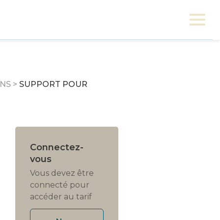
NS
>
SUPPORT POUR
Connectez-
vous
Vous devez être
connecté pour
accéder au tarif