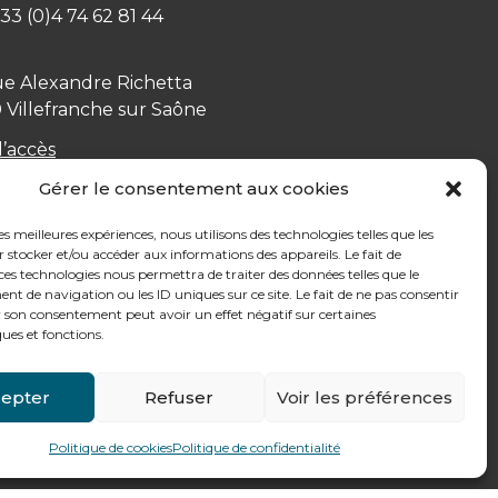
+ 33 (0)4 74 62 81 44
ue Alexandre Richetta
0
Villefranche sur Saône
d’accès
Gérer le consentement aux cookies
les meilleures expériences, nous utilisons des technologies telles que les
 stocker et/ou accéder aux informations des appareils. Le fait de
ces technologies nous permettra de traiter des données telles que le
 de navigation ou les ID uniques sur ce site. Le fait de ne pas consentir
r son consentement peut avoir un effet négatif sur certaines
ques et fonctions.
epter
Refuser
Voir les préférences
Politique de cookies
Politique de confidentialité