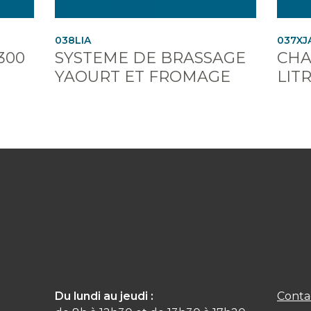
038LIA
037XJ
300
SYSTEME DE BRASSAGE
CHA
YAOURT ET FROMAGE
LIT
Du lundi au jeudi :
Conta