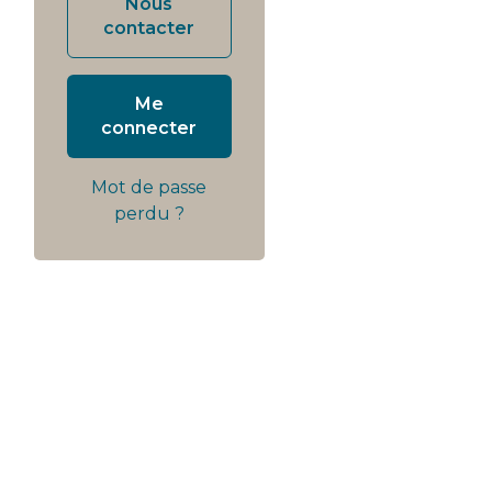
Nous
contacter
Me
connecter
Mot de passe
perdu ?