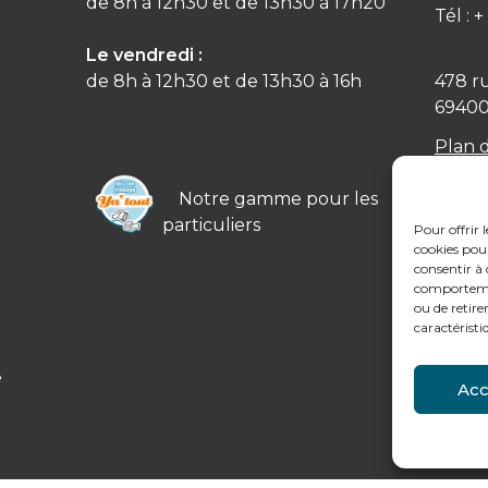
de 8h à 12h30 et de 13h30 à 17h20
Tél : 
Le vendredi :
de 8h à 12h30 et de 13h30 à 16h
478 r
6940
Plan 
Notre gamme pour les
particuliers
Pour offrir 
cookies pour
consentir à 
comportement
ou de retire
caractéristi
e
Acc