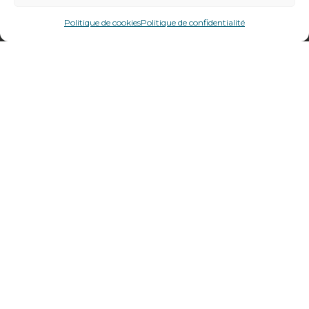
478 rue Alexandre Richetta
69400
Villefranche sur Saône
Politique de cookies
Politique de confidentialité
Plan d’accès