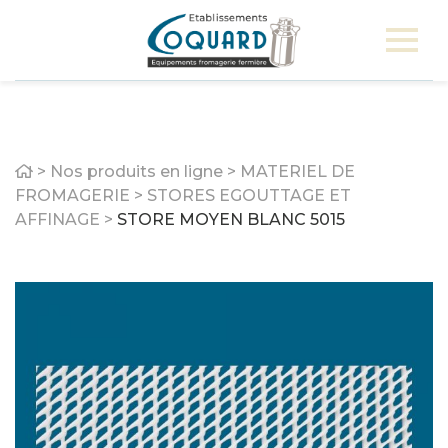
Home
>
Nos produits en ligne
>
MATERIEL DE
FROMAGERIE
>
STORES EGOUTTAGE ET
AFFINAGE
>
STORE MOYEN BLANC 5015