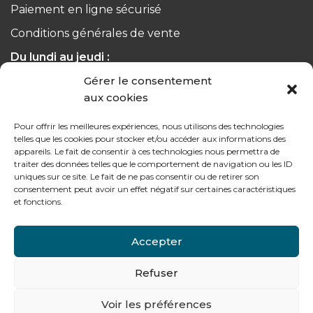
Paiement en ligne sécurisé
Conditions générales de vente
Du lundi au jeudi :
de 8h à 12h30 et de 13h30 à 17h20
Gérer le consentement
aux cookies
Le vendredi :
de 8h à 12h30 et de 13h30 à 16h
Pour offrir les meilleures expériences, nous utilisons des technologies
telles que les cookies pour stocker et/ou accéder aux informations des
appareils. Le fait de consentir à ces technologies nous permettra de
traiter des données telles que le comportement de navigation ou les ID
uniques sur ce site. Le fait de ne pas consentir ou de retirer son
consentement peut avoir un effet négatif sur certaines caractéristiques
Notre gamme pour les particuliers
et fonctions.
Accepter
Contactez-nous
Refuser
Tél : + 33 (0)4 74 62 81 44
Voir les préférences