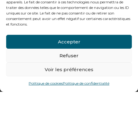
appareils. Le fait de consentir à ces technologies nous permettra de
traiter des données telles que le comportement de navigation ou les ID
uniques sur ce site. Le fait de ne pas consentir ou de retirer son
Notre gamme pour les particuliers
consentement peut avoir un effet négatif sur certaines caractéristiques
et fonctions.
Contactez-nous
Accepter
Tél : + 33 (0)4 74 62 81 44
Refuser
Voir les préférences
478 rue Alexandre Richetta
69400
Villefranche sur Saône
Politique de cookies
Politique de confidentialité
Plan d’accès