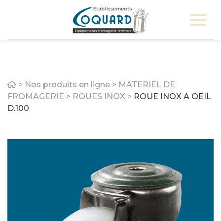
Home
>
Nos produits en ligne
>
MATERIEL DE
FROMAGERIE
>
ROUES INOX
>
ROUE INOX A OEIL
D.100