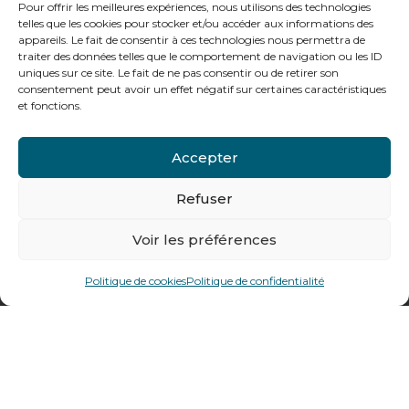
Pour offrir les meilleures expériences, nous utilisons des technologies
telles que les cookies pour stocker et/ou accéder aux informations des
appareils. Le fait de consentir à ces technologies nous permettra de
traiter des données telles que le comportement de navigation ou les ID
uniques sur ce site. Le fait de ne pas consentir ou de retirer son
Notre gamme pour les particuliers
consentement peut avoir un effet négatif sur certaines caractéristiques
et fonctions.
Contactez-nous
Accepter
Tél : + 33 (0)4 74 62 81 44
Refuser
Voir les préférences
478 rue Alexandre Richetta
69400
Villefranche sur Saône
Politique de cookies
Politique de confidentialité
Plan d’accès