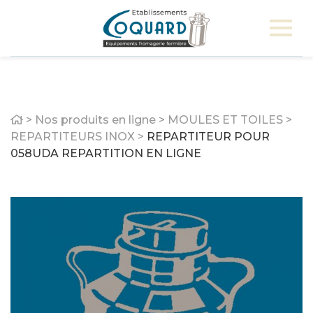
Home
>
Nos produits en ligne
>
MOULES ET TOILES
>
REPARTITEURS INOX
>
REPARTITEUR POUR
058UDA REPARTITION EN LIGNE