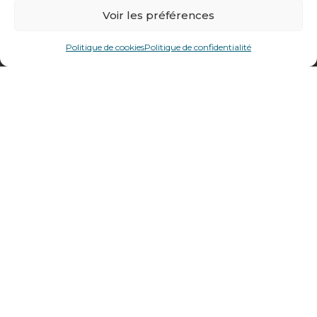
Voir les préférences
478 rue Alexandre Richetta
69400
Villefranche sur Saône
Politique de cookies
Politique de confidentialité
Plan d’accès