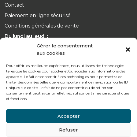
Contact
Paiement en ligne sécurisé
Conditions générales de vente
Du lundi au jeudi :
de 8h à 12h30 et de 13h30 à 17h20
Gérer le consentement
aux cookies
Le vendredi :
de 8h à 12h30 et de 13h30 à 16h
Pour offrir les meilleures expériences, nous utilisons des technologies
telles que les cookies pour stocker et/ou accéder aux informations des
appareils. Le fait de consentir à ces technologies nous permettra de
traiter des données telles que le comportement de navigation ou les ID
uniques sur ce site. Le fait de ne pas consentir ou de retirer son
consentement peut avoir un effet négatif sur certaines caractéristiques
Notre gamme pour les particuliers
et fonctions.
Accepter
Contactez-nous
Refuser
Tél : + 33 (0)4 74 62 81 44