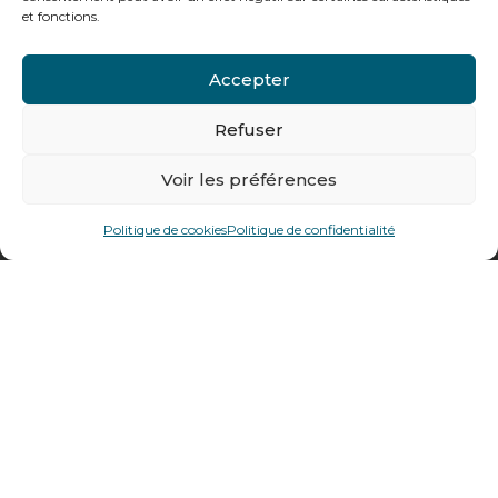
et fonctions.
Contactez-nous
Accepter
Tél : + 33 (0)4 74 62 81 44
Refuser
478 rue Alexandre Richetta
Voir les préférences
69400
Villefranche sur Saône
Politique de cookies
Politique de confidentialité
Plan d’accès