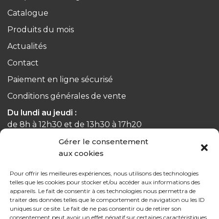
Catalogue
Produits du mois
Actualités
Contact
Paiement en ligne sécurisé
Conditions générales de vente
Du lundi au jeudi :
de 8h à 12h30 et de 13h30 à 17h20
Gérer le consentement
Le vendredi :
aux cookies
de 8h à 12h30 et de 13h30 à 16h
Pour offrir les meilleures expériences, nous utilisons des technologies
telles que les cookies pour stocker et/ou accéder aux informations des
appareils. Le fait de consentir à ces technologies nous permettra de
traiter des données telles que le comportement de navigation ou les ID
uniques sur ce site. Le fait de ne pas consentir ou de retirer son
Notre gamme pour les particuliers
consentement peut avoir un effet négatif sur certaines caractéristiques