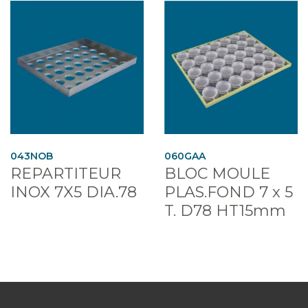
043NOB
060GAA
REPARTITEUR
BLOC MOULE
INOX 7X5 DIA.78
PLAS.FOND 7 x 5
T. D78 HT15mm