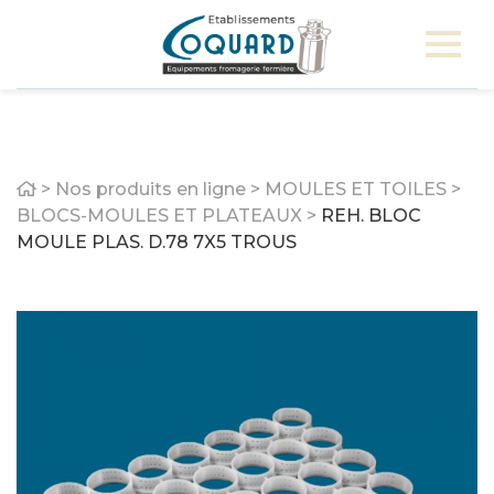
Home
>
Nos produits en ligne
>
MOULES ET TOILES
>
BLOCS-MOULES ET PLATEAUX
>
REH. BLOC
MOULE PLAS. D.78 7X5 TROUS