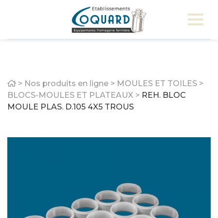
Home
>
Nos produits en ligne
>
MOULES ET TOILES
>
BLOCS-MOULES ET PLATEAUX
>
REH. BLOC
MOULE PLAS. D.105 4X5 TROUS