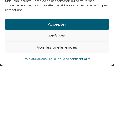
uniques sur ce site. Le fait de ne pas consentir ou de retirer son
Notre gamme pour les particuliers
consentement peut avoir un effet négatif sur certaines caractéristiques
et fonctions.
Contactez-nous
Accepter
Tél : + 33 (0)4 74 62 81 44
Refuser
478 rue Alexandre Richetta
Voir les préférences
69400
Villefranche sur Saône
Politique de cookies
Politique de confidentialité
Plan d’accès