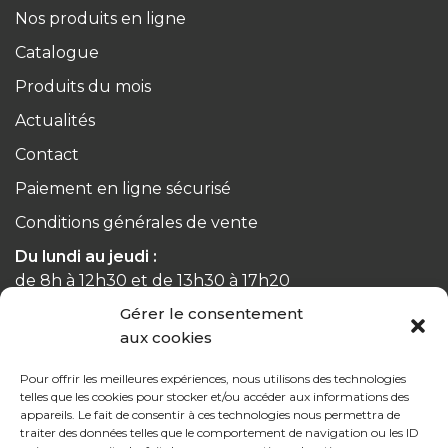
Nos produits en ligne
Catalogue
Produits du mois
Actualités
Contact
Paiement en ligne sécurisé
Conditions générales de vente
Du lundi au jeudi :
de 8h à 12h30 et de 13h30 à 17h20
Gérer le consentement
Le vendredi :
aux cookies
de 8h à 12h30 et de 13h30 à 16h
Pour offrir les meilleures expériences, nous utilisons des technologies
telles que les cookies pour stocker et/ou accéder aux informations des
appareils. Le fait de consentir à ces technologies nous permettra de
traiter des données telles que le comportement de navigation ou les ID