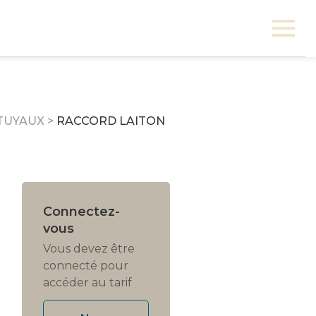
TUYAUX
>
RACCORD LAITON
Connectez-
vous
Vous devez être
connecté pour
accéder au tarif