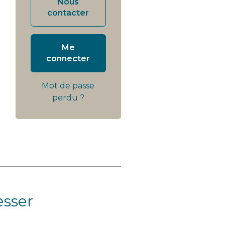
Nous
contacter
Me
connecter
Mot de passe
perdu ?
esser