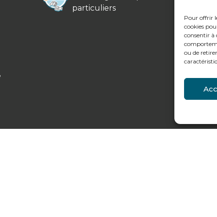
particuliers
Pour offrir 
cookies pour
consentir à 
comportement
ou de retire
caractéristi
e
Acc
légales et données